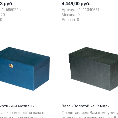
23 руб.
4 449,00 руб.
Цена
:
1_685024p
Артикул:
1_11340661
:
20
Москва:
0
0
Европа:
0
хотничьи мотивы»
Ваза «Золотой кашемир»
ая керамическая ваза с
Представляем Вам жемчужин
ением оленя прекрасно
итальянского вазостроения. В