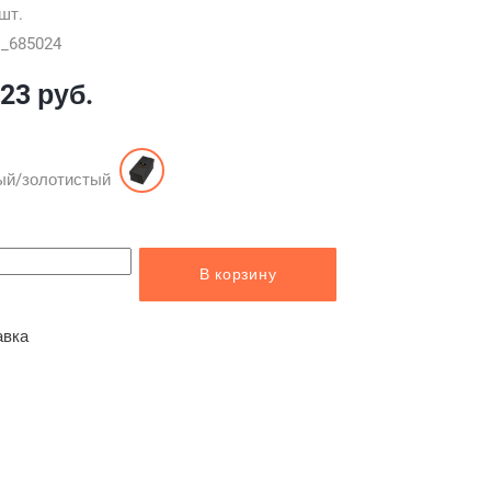
шт.
1_685024
,23 руб.
ый/золотистый
В корзину
авка