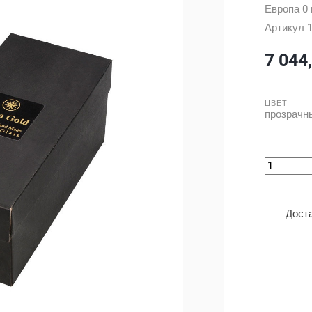
Европа
0 
Артикул
7 044
ЦВЕТ
прозрачн
Дост