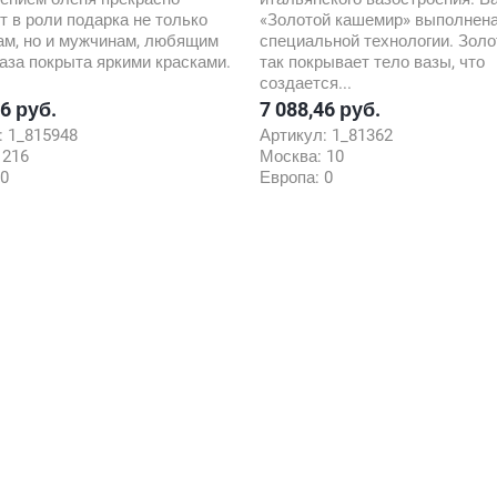
т в роли подарка не только
«Золотой кашемир» выполнена
м, но и мужчинам, любящим
специальной технологии. Золо
Ваза покрыта яркими красками.
так покрывает тело вазы, что
создается...
46 руб.
7 088,46 руб.
Цена
:
1_815948
Артикул:
1_81362
:
216
Москва:
10
0
Европа:
0