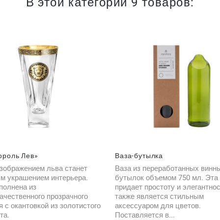
В этой категории 9 товаров:
ороль Лев»
Ваза-бутылка
изображением льва станет
Ваза из переработанных винн
м украшением интерьера.
бутылок объемом 750 мл. Эта
полнена из
придает простоту и элегантнос
ачественного прозрачного
также является стильным
 с окантовкой из золотистого
аксессуаром для цветов.
та.
Поставляется в...