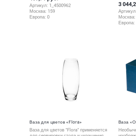
3 044,
Цена
Артикул:
1_4500962
Москва:
159
Артикул
Европа:
0
Москва
Европа:
Ваза для цветов «Flora»
Ваза «О
Ваза для цветов "Flora" применяется
Необычн
для сервировки стола и украшения
изображ