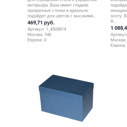
интерьера. Ваза имеет гладкие
подойде
прозрачные стенки и идеально
женщина
подойдет для цветов с высокими...
охоту. 
В...
469,71 руб.
Цена
1 088,
Цена
Артикул:
1_4500814
Москва:
346
Артикул
Европа:
0
Москва
Европа: