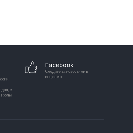
Facebook
Следите за новостями в
соц.сетях
ссии.
 дня, с
Европы