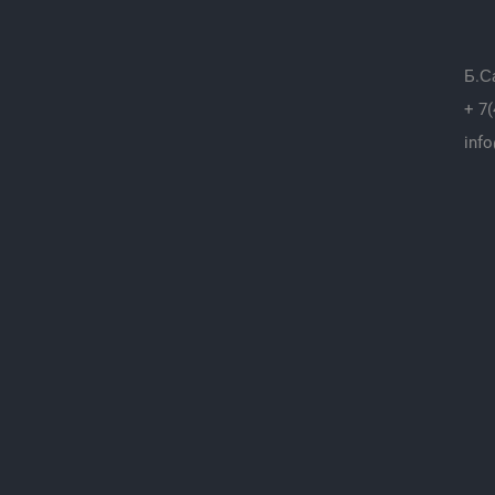
Б.С
+ 7(
info