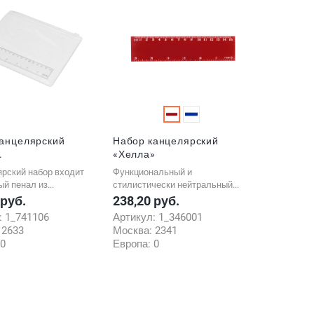
канцелярский
Набор канцелярский
.
«Хелла»
ярский набор входит
Функциональный и
й пенал из...
стилистически нейтральный...
 руб.
238,20 руб.
Цена
:
1_741106
Артикул:
1_346001
:
2633
Москва:
2341
0
Европа:
0