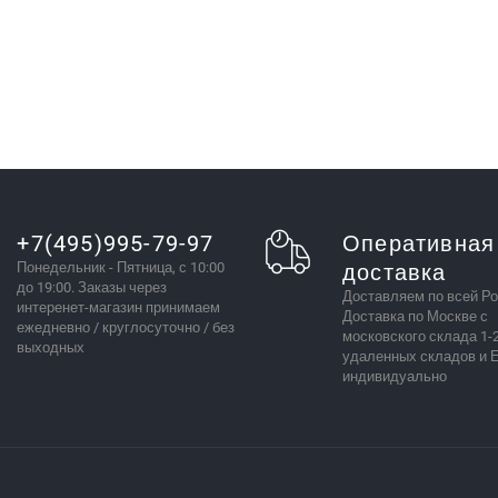
+7(495)995-79-97
Оперативная
Понедельник - Пятница, с 10:00
доставка
до 19:00. Заказы через
Доставляем по всей Ро
интеренет-магазин принимаем
Доставка по Москве с
ежедневно / круглосуточно / без
московского склада 1-2
выходных
удаленных складов и 
индивидуально