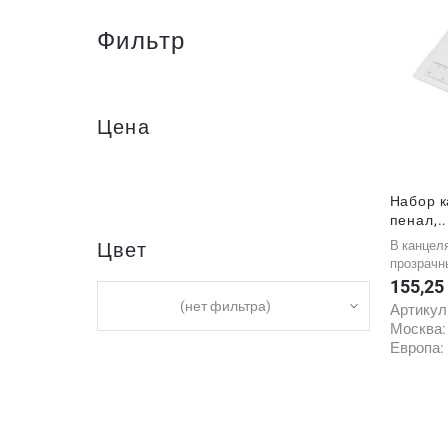
Фильтр
Цена
Набор 
пенал,..
Цвет
В канцел
прозрачны
155,25
Цена
(нет фильтра)
Артикул
Москва
Европа: