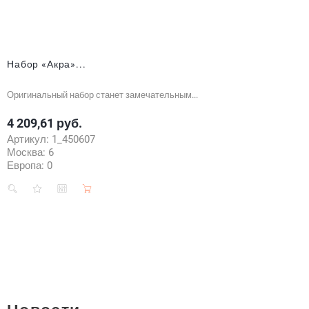
Набор «Акра»...
Оригинальный набор станет замечательным...
4 209,61 руб.
Цена
Артикул:
1_450607
Москва:
6
Европа:
0