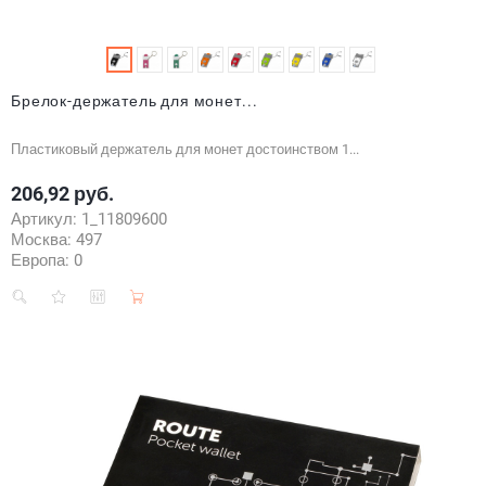
Брелок-держатель для монет...
Пластиковый держатель для монет достоинством 1...
206,92 руб.
Цена
Артикул:
1_11809600
Москва:
497
Европа:
0