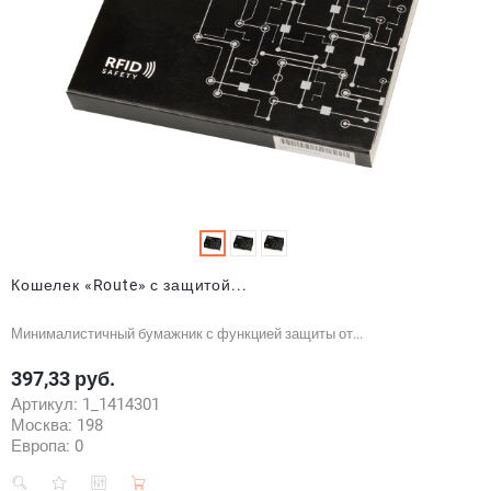
Кошелек «Route» с защитой...
Минималистичный бумажник с функцией защиты от...
397,33 руб.
Цена
Артикул:
1_1414301
Москва:
198
Европа:
0