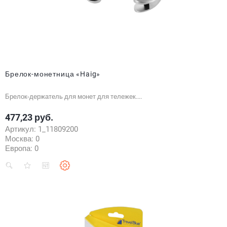
Брелок-монетница «Haig»
Брелок-держатель для монет для тележек....
477,23 руб.
Цена
Артикул:
1_11809200
Москва:
0
Европа:
0