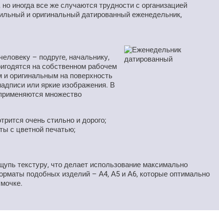
 но иногда все же случаются трудности с организацией
тильный и оригинальный датированный еженедельник,
еловеку – подруге, начальнику,
пригодятся на собственном рабочем
м и оригинальным на поверхность
адписи или яркие изображения. В
 применяются множество
трится очень стильно и дорого;
ты с цветной печатью;
щупь текстуру, что делает использование максимально
маты подобных изделий – А4, А5 и А6, которые оптимально
умочке.