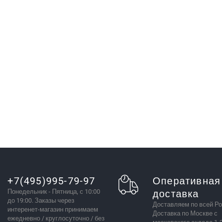
+7(495)995-79-97
Оперативная
Понедельник - Пятница, с 10:00
доставка
до 19:00. Заказы через
Доставляем по всей Ро
интеренет-магазин принимаем
Доставка по Москве с
ежедневно / круглосуточно / без