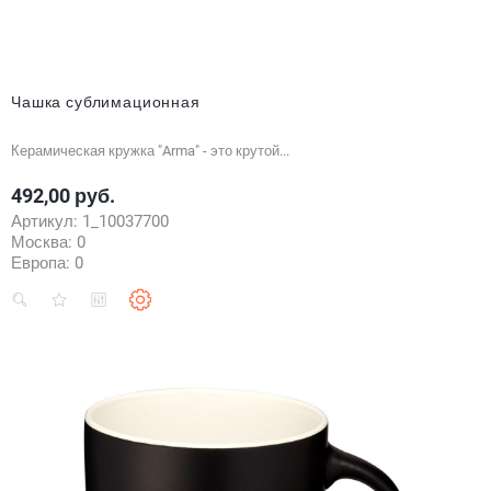
Чашка сублимационная
Керамическая кружка "Arma" - это крутой...
492,00 руб.
Цена
Артикул:
1_10037700
Москва:
0
Европа:
0