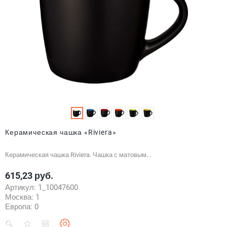
Керамическая чашка «Riviera»
Керамическая чашка Riviera. Чашка с матовым...
615,23 руб.
Цена
Артикул:
1_10047600
Москва:
1
Европа:
0