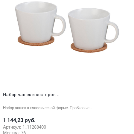
Набор чашек и костеров...
Набор чашек в классической форме. Пробковые...
1 144,23 руб.
Цена
Артикул:
1_11288400
Москва:
76