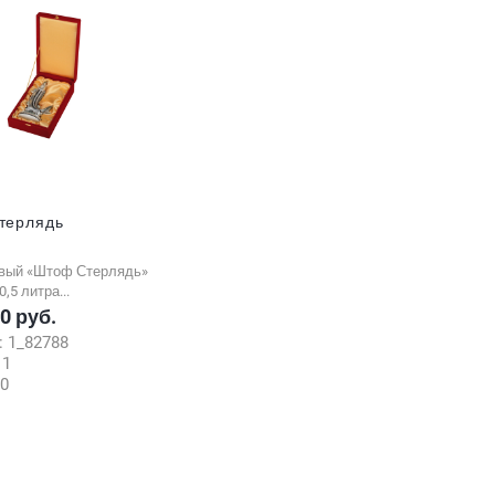
терлядь
вый «Штоф Стерлядь»
,5 литра...
00 руб.
:
1_82788
:
1
0