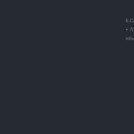
Б.С
+ 7(
info