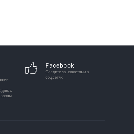
Facebook
Следите за новостями в
соц.сетях
ссии.
 дня, с
Европы