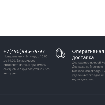
+7(495)995-79-97
Оперативная
Понедельник - Пятница, с 10:00
доставка
до 19:00. Заказы через
Доставляем по всей Ро
интеренет-магазин принимаем
Доставка по Москве с
ежедневно / круглосуточно / без
московского склада 1-2
выходных
удаленных складов и 
индивидуально