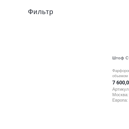
Фильтр
Штоф С
Фарфоро
объемом 0
7 600,
Цена
Артикул
Москва
Европа: