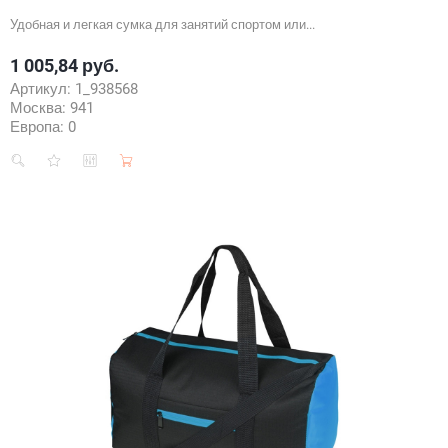
Удобная и легкая сумка для занятий спортом или...
1 005,84 руб.
Цена
Артикул:
1_938568
Москва:
941
Европа:
0