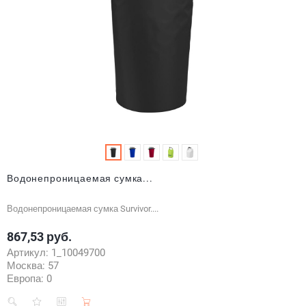
Водонепроницаемая сумка...
Водонепроницаемая сумка Survivor....
867,53 руб.
Цена
Артикул:
1_10049700
Москва:
57
Европа:
0