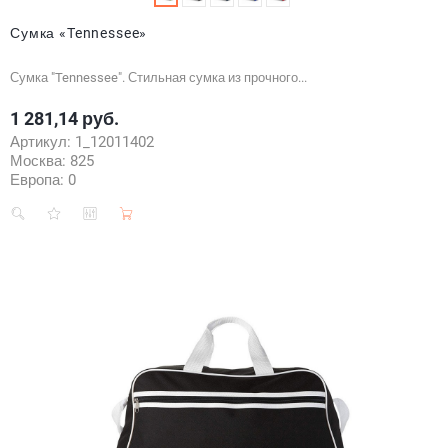
Сумка «Tennessee»
Сумка "Tennessee". Стильная сумка из прочного...
1 281,14 руб.
Цена
Артикул:
1_12011402
Москва:
825
Европа:
0