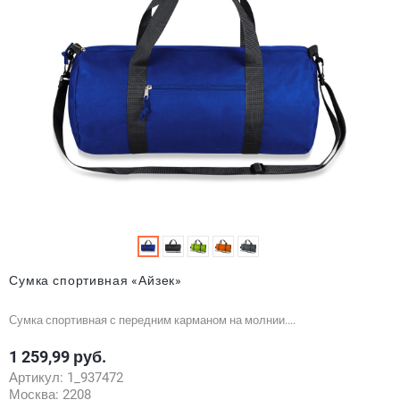
Сумка спортивная «Айзек»
Сумка спортивная с передним карманом на молнии....
1 259,99 руб.
Цена
Артикул:
1_937472
Москва:
2208