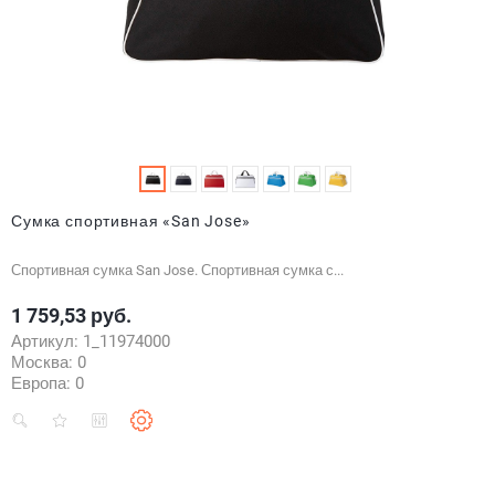
Сумка спортивная «San Jose»
Спортивная сумка San Jose. Спортивная сумка с...
1 759,53 руб.
Цена
Артикул:
1_11974000
Москва:
0
Европа:
0