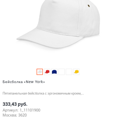
Бейсболка «New York»
Пятипанельная бейсболка с эргономичным кроем,...
333,43 руб.
Цена
Артикул:
1_11101900
Москва:
3620