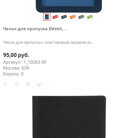
Чехол для пропуска Devon,...
Чехол для пропуска с пластиковым окошком из...
95,00 руб.
Цена
Артикул:
7_10263.40
Москва:
639
Европа:
0