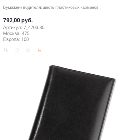
Бумажник водителя: шесть пластиковых карманов...
792,00 руб.
Цена
Артикул:
7_4703.30
Москва:
475
Европа:
100