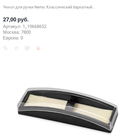
Чехол для ручки Nemo. Классический бархатный...
27,00 руб.
Цена
Артикул:
1_19668652
Москва:
7800
Европа:
0