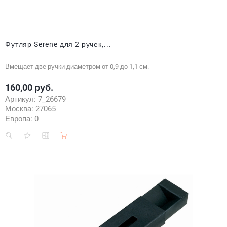
Футляр Serene для 2 ручек,...
Вмещает две ручки диаметром от 0,9 до 1,1 см.
160,00 руб.
Цена
Артикул:
7_26679
Москва:
27065
Европа:
0